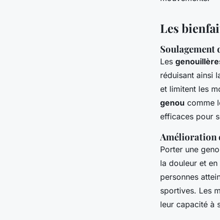
Ilyes
•
19 juillet 2024
•
3 min de lecture
Les bienfai
Soulagement de
Les
genouillère
réduisant ainsi l
et limitent les
genou
comme les
efficaces pour 
Amélioration d
Porter une geno
la douleur et en
personnes attein
sportives. Les m
leur capacité à