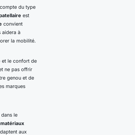
ir compte du type
atellaire
est
e
convient
 aidera à
orer la mobilité.
é et le confort de
t ne pas offrir
tre genou et de
ses marques
 dans le
n
matériaux
adaptent aux