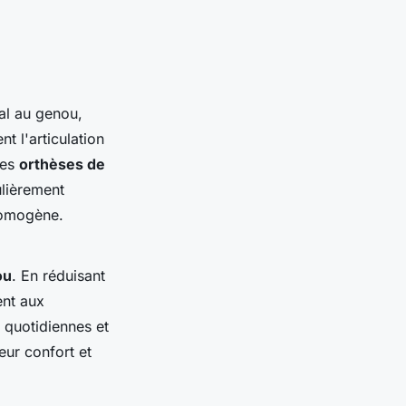
al au genou,
nt l'articulation
Les
orthèses de
lièrement
 homogène.
ou
. En réduisant
ent aux
s quotidiennes et
eur confort et