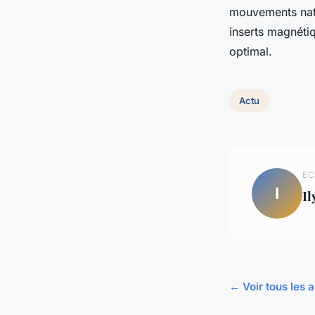
mouvements natu
inserts magnéti
optimal.
Actu
EC
I
Il
← Voir tous les a