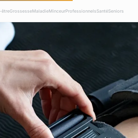
-être
Grossesse
Maladie
Minceur
Professionnels
Santé
Seniors