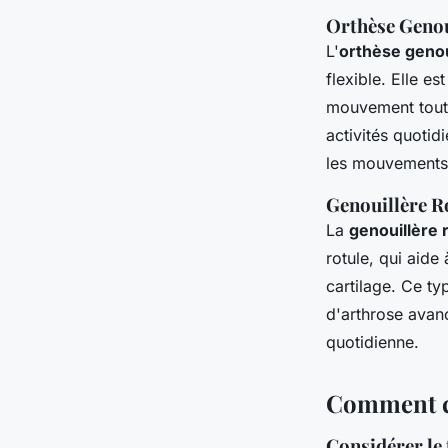
Orthèse Geno
L'
orthèse geno
flexible. Elle e
mouvement tout 
activités quotid
les mouvements 
Genouillère R
La
genouillère 
rotule, qui aide 
cartilage. Ce ty
d'arthrose avanc
quotidienne.
Comment ch
Considérer le t