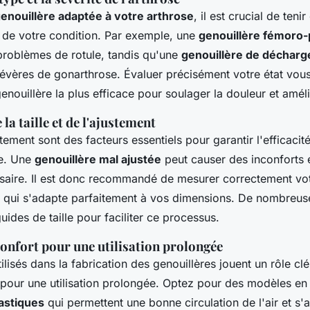
enouillère adaptée à votre arthrose
, il est crucial de ten
é de votre condition. Par exemple, une
genouillère fémoro-p
 problèmes de rotule, tandis qu'une
genouillère de décharg
évères de gonarthrose. Évaluer précisément votre état vous
genouillère la plus efficace pour soulager la douleur et améli
la taille et de l'ajustement
ustement sont des facteurs essentiels pour garantir l'efficacit
re. Une
genouillère mal ajustée
peut causer des inconforts e
ssaire. Il est donc recommandé de mesurer correctement vo
lle qui s'adapte parfaitement à vos dimensions. De nombreu
ides de taille pour faciliter ce processus.
onfort pour une utilisation prolongée
ilisés dans la fabrication des genouillères jouent un rôle clé
t pour une utilisation prolongée. Optez pour des modèles e
lastiques
qui permettent une bonne circulation de l'air et s'