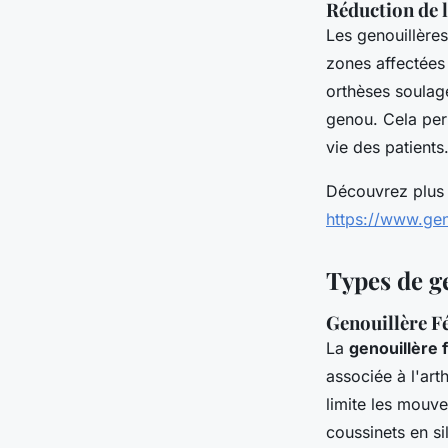
Réduction de l
Les genouillère
zones affectées 
orthèses soulage
genou. Cela perm
vie des patients
Découvrez plus d
https://www.gen
Types de g
Genouillère F
La
genouillère 
associée à l'art
limite les mouv
coussinets en si