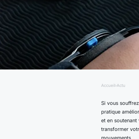
Accueil
›
Actu
ACTU
Genouillère arthros
Si vous souffrez
pratique amélior
mobilité améliorés
et en soutenant
transformer votr
mouvements.