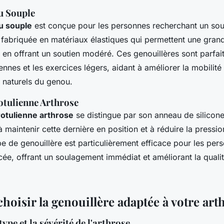
u Souple
u souple
est conçue pour les personnes recherchant un sout
st fabriquée en matériaux élastiques qui permettent une grand
en offrant un soutien modéré. Ces genouillères sont parfait
iennes et les exercices légers, aidant à améliorer la mobilité
naturels du genou.
otulienne Arthrose
rotulienne arthrose
se distingue par son anneau de silicone
à maintenir cette dernière en position et à réduire la pressio
pe de genouillère est particulièrement efficace pour les per
ée, offrant un soulagement immédiat et améliorant la qualit
oisir la genouillère adaptée à votre art
ype et la sévérité de l'arthrose