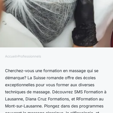
Accueil
›
Professionnels
PROFESSIONNELS
Découvrez l'école de massage
Cherchez-vous une formation en massage qui se
démarque? La Suisse romande offre des écoles
en suisse romande: formations
exceptionnelles pour vous former aux diverses
uniques
techniques de massage. Découvrez SMS Formation à
Lausanne, Diana Cruz Formations, et RFormation au
Ilyes
•
29 août 2024
•
5 min de lecture
Mont-sur-Lausanne. Plongez dans des programmes