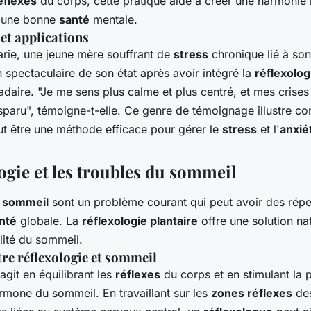
éflexes
du corps, cette pratique aide à créer une harmonie 
r une bonne
santé
mentale.
et applications
rie, une jeune mère souffrant de
stress
chronique lié à son 
 spectaculaire de son état après avoir intégré la
réflexolog
aire. "Je me sens plus calme et plus centré, et mes crises
sparu", témoigne-t-elle. Ce genre de témoignage illustre c
t être une méthode efficace pour gérer le
stress
et l'
anxié
ogie et les troubles du sommeil
u sommeil
sont un problème courant qui peut avoir des rép
nté
globale. La
réflexologie plantaire
offre une solution na
lité du sommeil.
tre réflexologie et sommeil
agit en équilibrant les
réflexes
du corps et en stimulant la 
rmone du sommeil. En travaillant sur les
zones réflexes
des