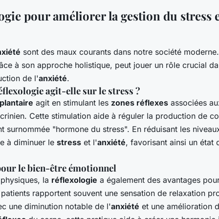
ogie pour améliorer la gestion du stress e
nxiété
sont des maux courants dans notre société moderne.
râce à son approche holistique, peut jouer un rôle crucial d
ction de l'
anxiété
.
lexologie agit-elle sur le stress ?
plantaire
agit en stimulant les
zones réflexes
associées au
rinien. Cette stimulation aide à réguler la production de cor
 surnommée "hormone du stress". En réduisant les niveaux 
e à diminuer le
stress
et l'
anxiété
, favorisant ainsi un état
pour le bien-être émotionnel
 physiques, la
réflexologie
a également des avantages pour 
 patients rapportent souvent une sensation de relaxation p
ec une diminution notable de l'
anxiété
et une amélioration d