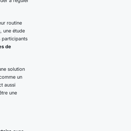
der à réguler
ur routine
e, une étude
 participants
es de
ne solution
s comme un
t aussi
être une