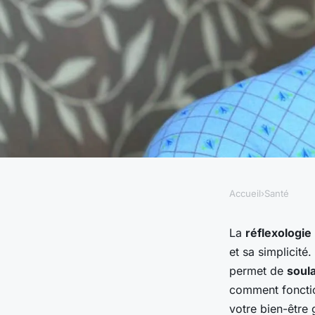
Accueil
›
Santé
SANTÉ
Comment la réflexol
La
réflexologie 
et sa simplicité.
utilisée pour soulag
permet de
soul
comment fonctio
votre bien-être 