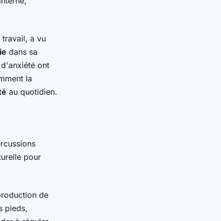
interne,
travail, a vu
ie
dans sa
 d'anxiété ont
omment la
té
au quotidien.
ercussions
turelle pour
production de
 pieds,