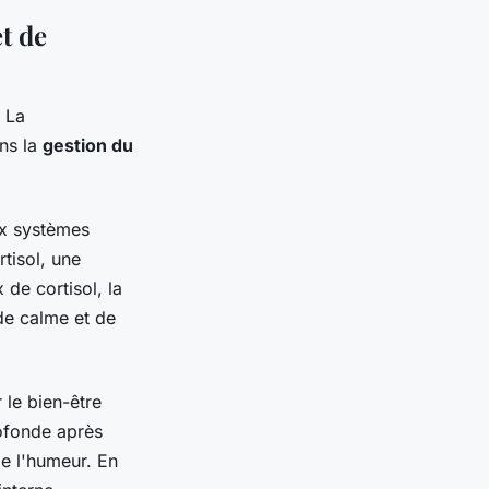
t de
 La
ans la
gestion du
x systèmes
tisol, une
de cortisol, la
 de calme et de
le bien-être
rofonde après
e l'humeur. En