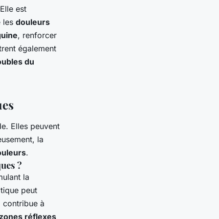
 Elle est
e les
douleurs
guine
, renforcer
trent également
oubles du
ues
e. Elles peuvent
reusement, la
ouleurs
.
ques ?
ulant la
atique peut
i contribue à
zones réflexes