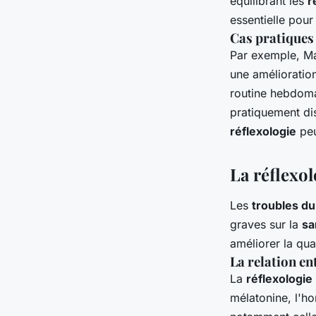
équilibrant les
r
essentielle pou
Cas pratiques 
Par exemple, Ma
une amélioration
routine hebdomad
pratiquement di
réflexologie
peu
La réflexol
Les
troubles d
graves sur la
sa
améliorer la qua
La relation en
La
réflexologie
mélatonine, l'ho