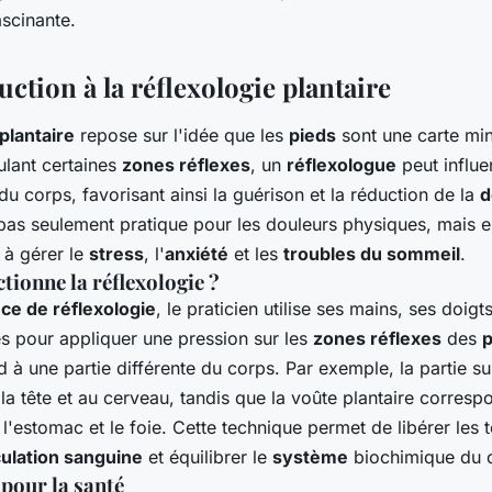
ascinante.
ction à la réflexologie plantaire
plantaire
repose sur l'idée que les
pieds
sont une carte min
ulant certaines
zones réflexes
, un
réflexologue
peut influe
du corps, favorisant ainsi la guérison et la réduction de la
d
pas seulement pratique pour les douleurs physiques, mais e
 à gérer le
stress
, l'
anxiété
et les
troubles du sommeil
.
ionne la réflexologie ?
ce de réflexologie
, le praticien utilise ses mains, ses doigt
es pour appliquer une pression sur les
zones réflexes
des
p
à une partie différente du corps. Par exemple, la partie s
 à la tête et au cerveau, tandis que la voûte plantaire corre
'estomac et le foie. Cette technique permet de libérer les t
culation sanguine
et équilibrer le
système
biochimique du 
pour la santé