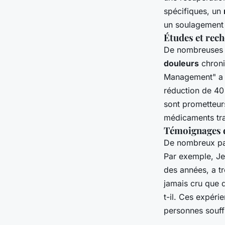
spécifiques, un
un soulagement s
Études et rec
De nombreuses é
douleurs
chroni
Management" a r
réduction de 4
sont prometteur
médicaments tra
Témoignages d
De nombreux pat
Par exemple, Je
des années, a t
jamais cru que 
t-il. Ces expér
personnes souf