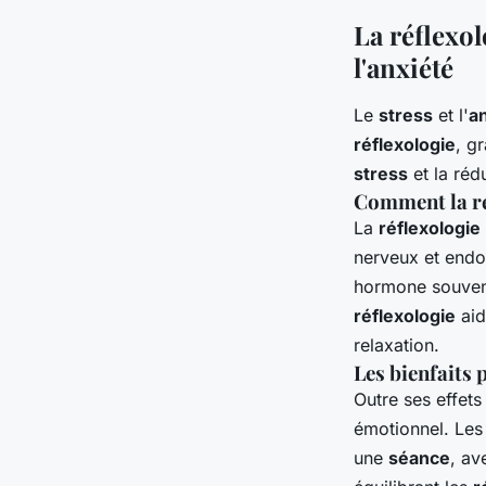
La réflexol
l'anxiété
Le
stress
et l'
a
réflexologie
, g
stress
et la rédu
Comment la réf
La
réflexologie 
nerveux et endoc
hormone souvent
réflexologie
aid
relaxation.
Les bienfaits 
Outre ses effets
émotionnel. Les
une
séance
, av