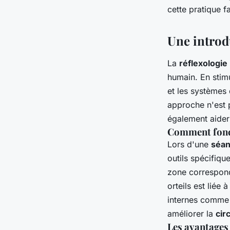
chroniques?
cette pratique f
Ilyes
•
24 mai 2024
•
7 min de lecture
Une introdu
La
réflexologie 
humain. En stim
et les systèmes 
approche n'est 
également aider
Comment fonct
Lors d'une
séan
outils spécifiqu
zone correspond 
orteils est liée
internes comme l
améliorer la
cir
Les avantages 