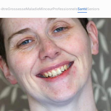
-être
Grossesse
Maladie
Minceur
Professionnels
Santé
Seniors