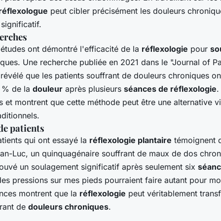
réflexologue
peut cibler précisément les douleurs chroniqu
ignificatif.
herches
tudes ont démontré l'efficacité de la
réflexologie
pour
so
ques. Une recherche publiée en 2021 dans le "Journal of Pa
évélé que les patients souffrant de douleurs chroniques on
0 % de la
douleur
après plusieurs
séances de réflexologie
.
s et montrent que cette méthode peut être une alternative v
ditionnels.
e patients
ients qui ont essayé la
réflexologie plantaire
témoignent d
an-Luc, un quinquagénaire souffrant de maux de dos chron
rouvé un soulagement significatif après seulement six
séan
des pressions sur mes pieds pourraient faire autant pour mo
iences montrent que la
réflexologie
peut véritablement transf
frant de
douleurs chroniques
.