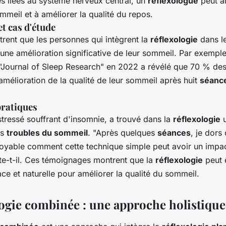
s liées au système nerveux central, un
réflexologue
peut ai
mmeil et à améliorer la qualité du repos.
t cas d'étude
rent que les personnes qui intègrent la
réflexologie
dans le
une amélioration significative de leur sommeil. Par exempl
 "Journal of Sleep Research" en 2022 a révélé que 70 % des
amélioration de la qualité de leur sommeil après huit
séanc
pratiques
tressé souffrant d'insomnie, a trouvé dans la
réflexologie
u
es
troubles du sommeil
. "Après quelques
séances
, je dor
royable comment cette technique simple peut avoir un impac
te-t-il. Ces témoignages montrent que la
réflexologie
peut 
cace et naturelle pour améliorer la qualité du sommeil.
logie combinée : une approche holistique