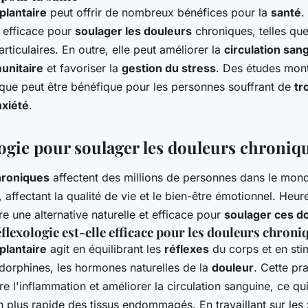
plantaire
peut offrir de nombreux bénéfices pour la
santé
.
t efficace pour
soulager les douleurs
chroniques, telles qu
articulaires. En outre, elle peut améliorer la
circulation san
unitaire
et favoriser la
gestion du stress
. Des études mon
ique peut être bénéfique pour les personnes souffrant de
tr
nxiété
.
logie pour soulager les douleurs chroniq
hroniques
affectent des millions de personnes dans le mond
s, affectant la qualité de vie et le bien-être émotionnel. Heu
re une alternative naturelle et efficace pour
soulager ces d
flexologie est-elle efficace pour les douleurs chroni
plantaire
agit en équilibrant les
réflexes
du corps et en stim
dorphines, les hormones naturelles de la
douleur
. Cette pr
e l'inflammation et améliorer la circulation sanguine, ce qu
n plus rapide des tissus endommagés. En travaillant sur les