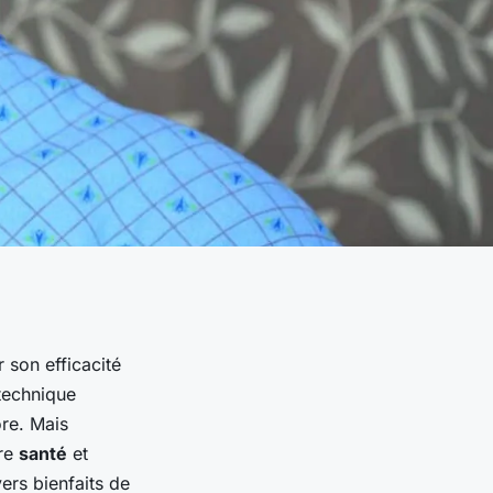
 son efficacité
 technique
ore. Mais
tre
santé
et
vers bienfaits de