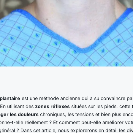
ogie peut-elle être
plantaire
est une méthode ancienne qui a su convaincre par
 En utilisant des
zones réflexes
situées sur les pieds, cette
er les douleurs
ager les douleurs
chroniques, les tensions et bien plus enc
nne-t-elle réellement ? Et comment peut-elle améliorer vo
général ? Dans cet article, nous explorerons en détail les di