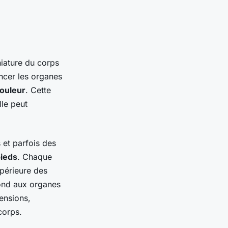
iature du corps
ncer les organes
ouleur
. Cette
lle peut
s et parfois des
ieds
. Chaque
upérieure des
spond aux organes
ensions,
corps.